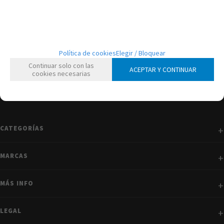
mostrando
1
al
1
de
1
Política de cookies
Elegir / Bloquear
Continuar solo con las
ACEPTAR Y CONTINUAR
cookies necesarias
CATEGORÍAS
MARCAS
MÁS INFO
LEGAL