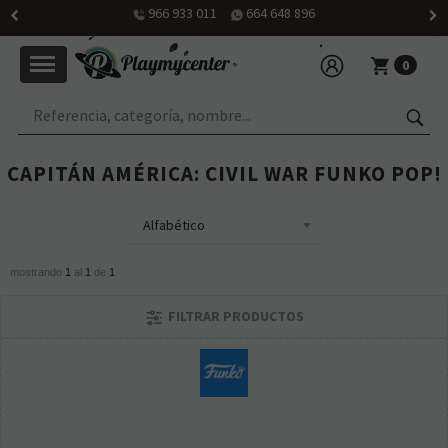
966 933 011
664 648 896
0
CAPITÁN AMÉRICA: CIVIL WAR FUNKO POP!
mostrando
1
al
1
de
1
FILTRAR PRODUCTOS