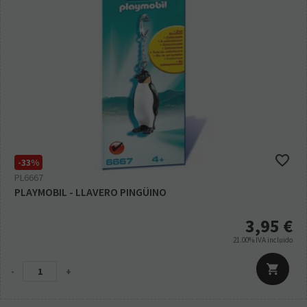
-33%
PL6667
PLAYMOBIL - LLAVERO PINGÜINO
3,95
€
21.00%
IVA incluido
-
+