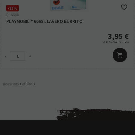
-33%
PL6668
PLAYMOBIL ® 6668 LLAVERO BURRITO
3,95
€
21.00%
IVA incluido
-
+
mostrando
1
al
3
de
3