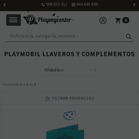
966 933 011
664 648 896
0
PLAYMOBIL LLAVEROS Y COMPLEMENTOS
mostrando
1
al
3
de
3
FILTRAR PRODUCTOS