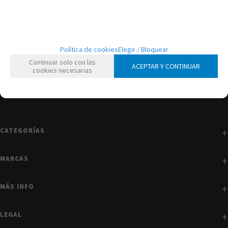
mostrando
1
al
1
de
1
Política de cookies
Elegir / Bloquear
Continuar solo con las
ACEPTAR Y CONTINUAR
cookies necesarias
CATEGORÍAS
MARCAS
MÁS INFO
LEGAL