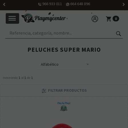
966 933 011
664 648 896
0
PELUCHES SUPER MARIO
mostrando
1
al
1
de
1
FILTRAR PRODUCTOS