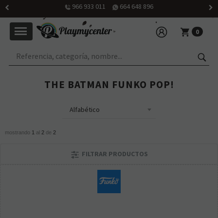
966 933 011
664 648 896
0
THE BATMAN FUNKO POP!
mostrando
1
al
2
de
2
FILTRAR PRODUCTOS