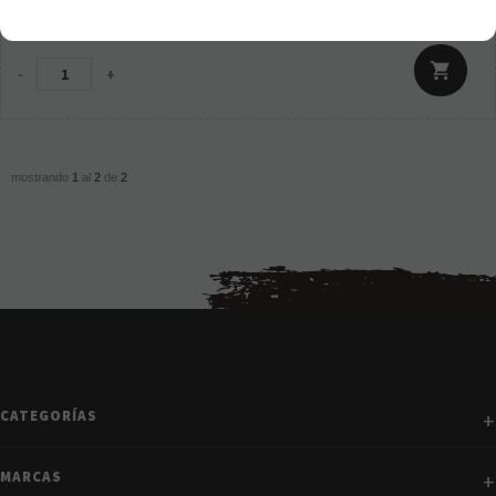
15,95
€
21.00%
IVA incluido
-
+
mostrando
1
al
2
de
2
CATEGORÍAS
MARCAS