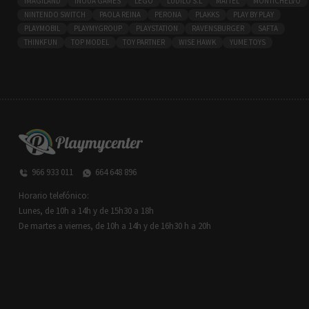
IMAGILAND
INOUA GAMES
LEGO
LÚDILO S.L
MATTEL
MONTICHELVO
NINTENDO SWITCH
PAOLA REINA
PERONA
PLAKKS
PLAY BY PLAY
PLAYMOBIL
PLAYMYGROUP
PLAYSTATION
RAVENSBURGER
SAFTA
THINKFUN
TOP MODEL
TOY PARTNER
WISE HAWK
YUME TOYS
966 933 011
664 648 896
Horario telefónico:
Lunes, de 10h a 14h y de 15h30 a 18h
De martes a viernes, de 10h a 14h y de 16h30 h a 20h