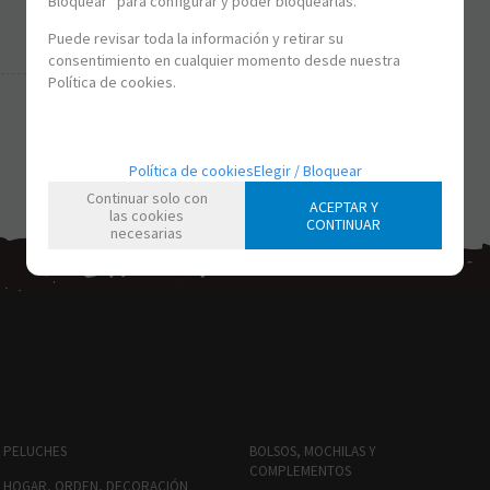
Bloquear” para configurar y poder bloquearlas.
Puede revisar toda la información y retirar su
consentimiento en cualquier momento desde nuestra
Política de cookies.
Política de cookies
Elegir / Bloquear
Continuar solo con
ACEPTAR Y
las cookies
CONTINUAR
necesarias
PELUCHES
BOLSOS, MOCHILAS Y
COMPLEMENTOS
HOGAR, ORDEN, DECORACIÓN