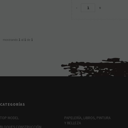
-
+
mostrando
1
al
1
de
1
CATEGORÍAS
TOP MODEL
PAPELERÍA, LIBROS, PINTURA
Y BELLEZA
BLOQUES CONSTRUCCIÓN