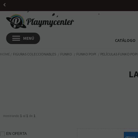
CATÁLOGO
HOME
FIGURAS COLECCIONABLES
FUNKO
FUNKO POP!
PELÍCULAS FUNKO POP!
L
mostrando
1
al
1
de
1
EN OFERTA