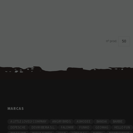
nº prod.
MARCAS
A LITTLE LOVELY COMPANY
ANGRY BIRDS
ASMODEE
BANDAI
BARBIE
DEPESCHE
DEVIR IBERIA S.L.
FALOMIR
FUNKO
GEOMAG
HELLO FUN