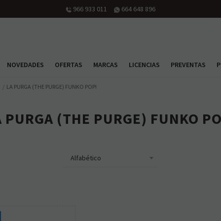
966 933 011
664 648 896
NOVEDADES
OFERTAS
MARCAS
LICENCIAS
PREVENTAS
P
LA PURGA (THE PURGE) FUNKO POP!
A PURGA (THE PURGE) FUNKO PO