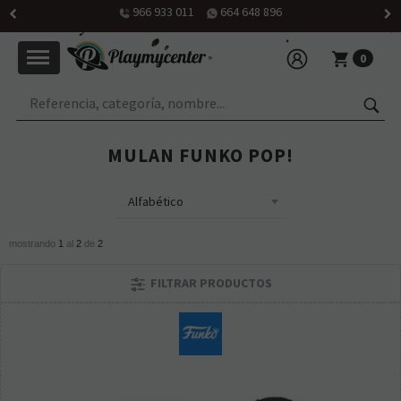
966 933 011
664 648 896
0
MULAN FUNKO POP!
mostrando
1
al
2
de
2
FILTRAR PRODUCTOS