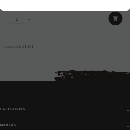
25,95
€
21.00%
IVA incluido
-
+
mostrando
1
al
2
de
2
CATEGORÍAS
MARCAS