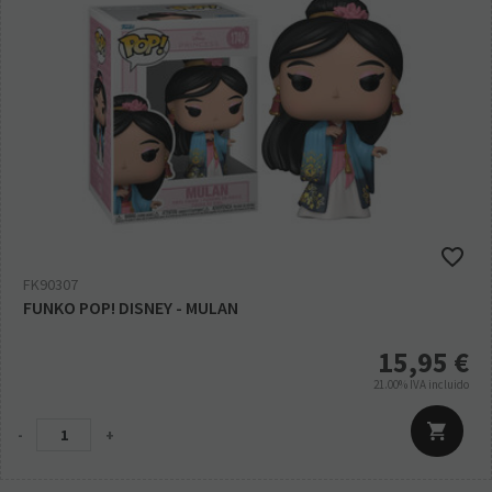
FK90307
FUNKO POP! DISNEY - MULAN
15,95
€
21.00%
IVA incluido
-
+