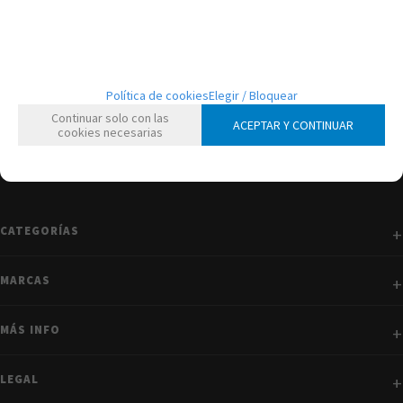
mostrando
1
al
1
de
1
Política de cookies
Elegir / Bloquear
Continuar solo con las
ACEPTAR Y CONTINUAR
cookies necesarias
CATEGORÍAS
MARCAS
MÁS INFO
LEGAL