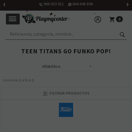
966 933 011
664 648 896
0
TEEN TITANS GO FUNKO POP!
mostrando
1
al
1
de
1
FILTRAR PRODUCTOS