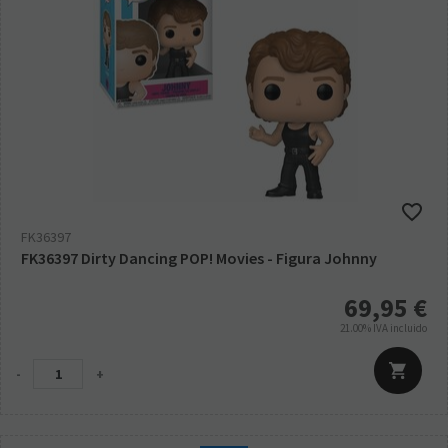
FK36397
FK36397 Dirty Dancing POP! Movies - Figura Johnny
69,95
€
21.00%
IVA incluido
-
+