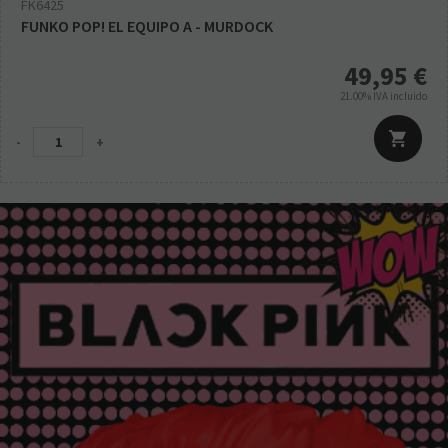
FK6425
FUNKO POP! EL EQUIPO A - MURDOCK
49,95
€
21.00%
IVA incluido
-
+