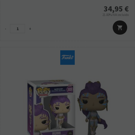
34,95
€
21.00%
IVA incluido
-
+