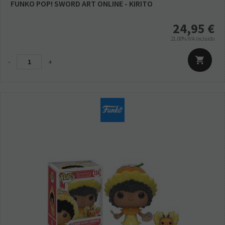
FUNKO POP! SWORD ART ONLINE - KIRITO
24,95
€
21.00%
IVA incluido
-
+