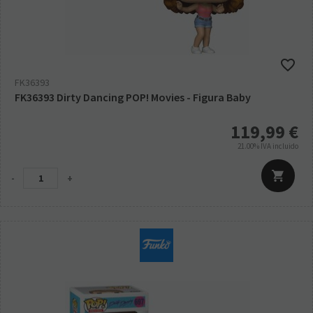
FK36393
FK36393 Dirty Dancing POP! Movies - Figura Baby
119,99
€
21.00%
IVA incluido
-
+