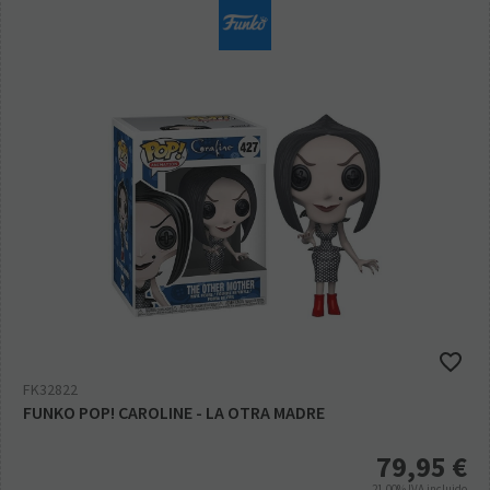
FK32822
FUNKO POP! CAROLINE - LA OTRA MADRE
79,95
€
21.00%
IVA incluido