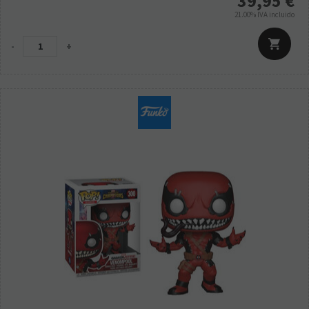
39,95
€
21.00%
IVA incluido
-
+