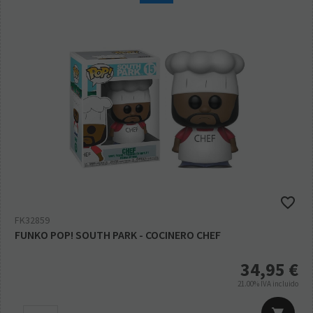
FK32859
FUNKO POP! SOUTH PARK - COCINERO CHEF
34,95
€
21.00%
IVA incluido