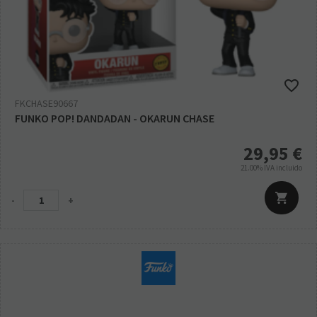
FKCHASE90667
FUNKO POP! DANDADAN - OKARUN CHASE
29,95
€
21.00%
IVA incluido
-
+