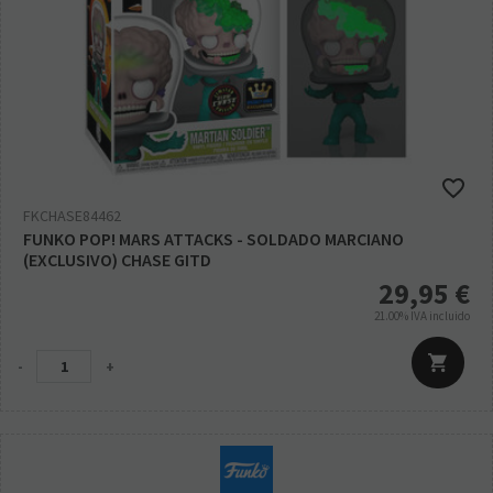
FKCHASE84462
FUNKO POP! MARS ATTACKS - SOLDADO MARCIANO
(EXCLUSIVO) CHASE GITD
29,95
€
21.00%
IVA incluido
-
+