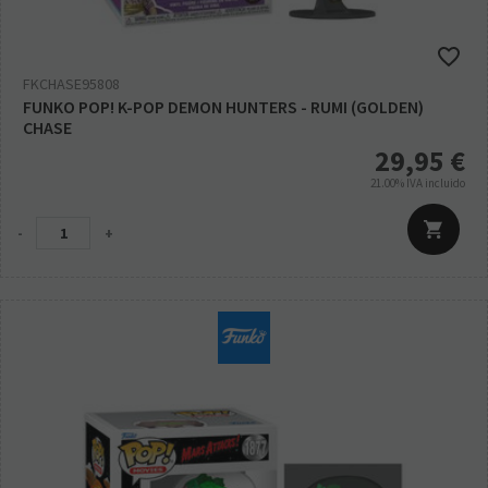
FKCHASE95808
FUNKO POP! K-POP DEMON HUNTERS - RUMI (GOLDEN)
CHASE
29,95
€
21.00%
IVA incluido
-
+