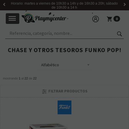
Horario: martes a viernes de 10h30 a 14h y de 16h30 a 20h; sábado
de 10h30 a 14 h
0
CHASE Y OTROS TESOROS FUNKO POP!
mostrando
1
al
22
de
22
FILTRAR PRODUCTOS