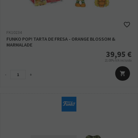
FK10234
FUNKO POP! TARTA DE FRESA - ORANGE BLOSSOM &
MARMALADE
39,95
€
21.00%
IVA incluido
-
+