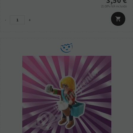
3,50
€
21.00%
IVA incluido
-
+