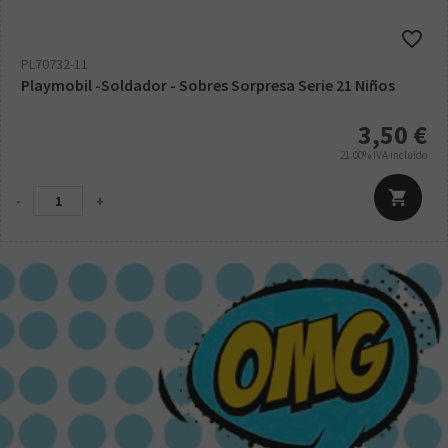
PL70732-11
Playmobil -Soldador - Sobres Sorpresa Serie 21 Niños
3,50
€
21.00%
IVA incluido
-
+