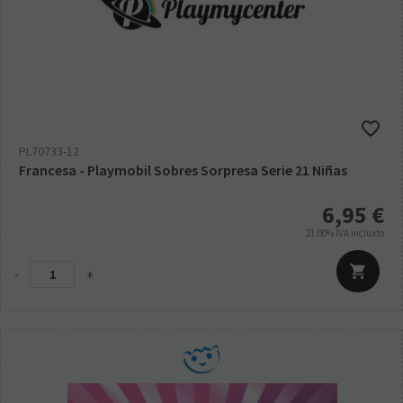
PL70733-12
Francesa - Playmobil Sobres Sorpresa Serie 21 Niñas
6,95
€
21.00%
IVA incluido
-
+