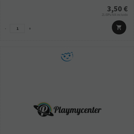
3,50
€
21.00%
IVA incluido
-
+