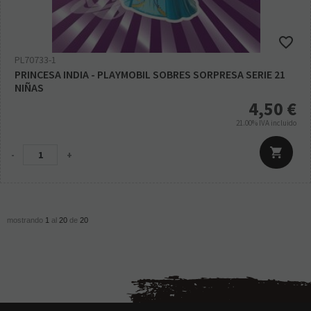
PL70733-1
PRINCESA INDIA - PLAYMOBIL SOBRES SORPRESA SERIE 21
NIÑAS
4,50
€
21.00%
IVA incluido
-
+
mostrando
1
al
20
de
20