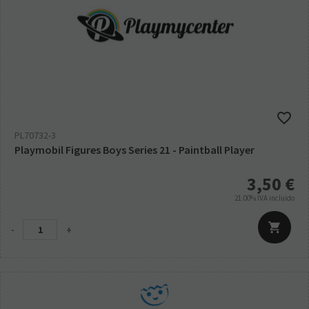
PL70732-3
Playmobil Figures Boys Series 21 - Paintball Player
3,50
€
21.00%
IVA incluido
-
+