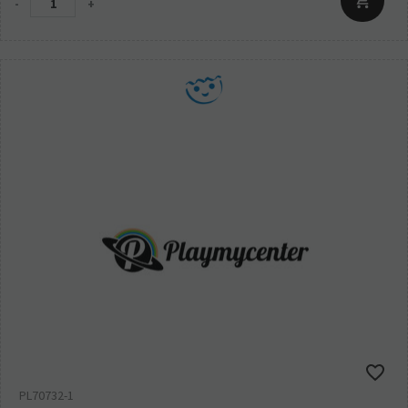
-
+
PL70732-1