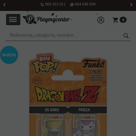
966 933 011
664 648 896
0