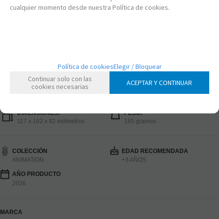
cualquier momento desde nuestra Política de cookies.
Somos distribuidores oficiales de productos originales Funko.
6,95
€
21.00%
IVA incluido
Política de cookies
Elegir / Bloquear
AÑADIR A CESTA
-
+
Continuar solo con las
ACEPTAR Y CONTINUAR
cookies necesarias
DIMENSIONES:
PESO:
117 x 162 x 92 milímetros
165 gramos
COLECCIÓN
EDAD RECOMENDADA
ANIMATION
+3 AÑOS
AÑO PRODUCTO
2026
MARCA